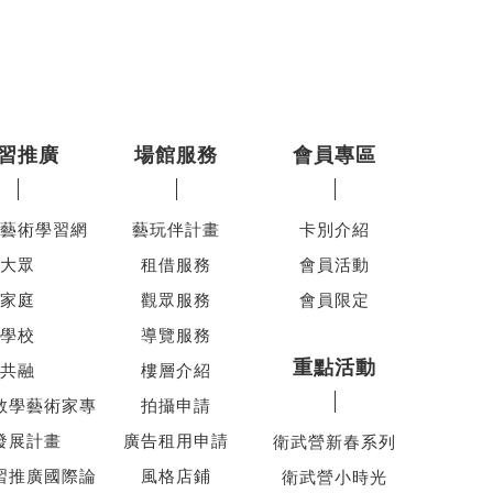
習推廣
場館服務
會員專區
藝術學習網
藝玩伴計畫
卡別介紹
大眾
租借服務
會員活動
家庭
觀眾服務
會員限定
學校
導覽服務
重點活動
共融
樓層介紹
教學藝術家專
拍攝申請
發展計畫
廣告租用申請
衛武營新春系列
習推廣國際論
風格店鋪
衛武營小時光