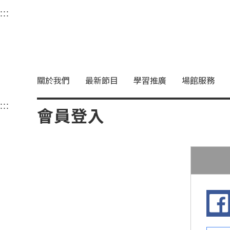
衛武營國家藝術文化中
:::
選單連結區塊，此區塊列有本網站主要連結。
中央內容區塊，為本頁主要內容區。
關於我們
最新節目
學習推廣
場館服務
:::
中央內容區塊，為本頁主要內容區。
會員登入