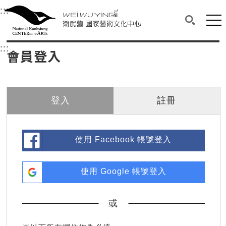
衛武營國家藝術文化中心
衛武營國家藝術文化中心 National Kaohsi
:::
選單連結區塊，此區塊列有本網站主要連結。
中央內容區塊，為本頁主要內容區。
網站
搜尋(開啟
:::
中央內容區塊，為本頁主要內容區。
會員登入
登入
註冊
使用 Facebook 帳號登入
使用 Google 帳號登入
或