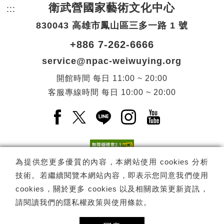
衛武營國家藝術文化中心
:::
頁尾網站資訊。
830043 高雄市鳳山區三多一路 1 號
+886 7-262-6666
service@npac-weiwuying.org
開館時間
每日
11:00 ~ 20:00
客服專線時間
每日
10:00 ~ 20:00
Facebook(另開新視窗)
X(另開新視窗)
LINE(另開新視窗)
Instagram(另開新視窗
YouTube(另開
為提供您更多優質的內容，本網站使用 cookies 分析
技術。若繼續閱覽本網站內容，即表示您同意我們使用
訂閱
電子報訂閱
cookies，關於更多 cookies 以及相關政策更新資訊，
請閱讀我們的
隱私權政策與使用條款
。
Copyright ©
國家表演藝術中心
-
衛武營國家藝術文化中心
All rights
reserved.