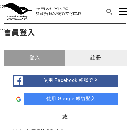
衛武營國家藝術文化中心
衛武營國家藝術文化中心 National Kaohsi
:::
選單連結區塊，此區塊列有本網站主要連結。
中央內容區塊，為本頁主要內容區。
網站
搜尋(開啟
:::
中央內容區塊，為本頁主要內容區。
會員登入
登入
註冊
使用 Facebook 帳號登入
使用 Google 帳號登入
或