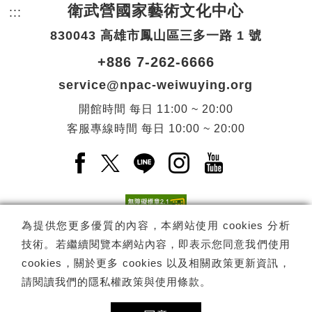
衛武營國家藝術文化中心
:::
頁尾網站資訊。
830043 高雄市鳳山區三多一路 1 號
+886 7-262-6666
service@npac-weiwuying.org
開館時間
每日
11:00 ~ 20:00
客服專線時間
每日
10:00 ~ 20:00
Facebook(另開新視窗)
X(另開新視窗)
LINE(另開新視窗)
Instagram(另開新視窗
YouTube(另開
為提供您更多優質的內容，本網站使用 cookies 分析
技術。若繼續閱覽本網站內容，即表示您同意我們使用
訂閱
電子報訂閱
cookies，關於更多 cookies 以及相關政策更新資訊，
請閱讀我們的
隱私權政策與使用條款
。
Copyright ©
國家表演藝術中心
-
衛武營國家藝術文化中心
All rights
reserved.