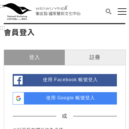
衛武營國家藝術文化中心
衛武營國家藝術文化中心 National Kaohsi
:::
選單連結區塊，此區塊列有本網站主要連結。
中央內容區塊，為本頁主要內容區。
網站
搜尋(開啟
:::
中央內容區塊，為本頁主要內容區。
會員登入
登入
註冊
使用 Facebook 帳號登入
使用 Google 帳號登入
或