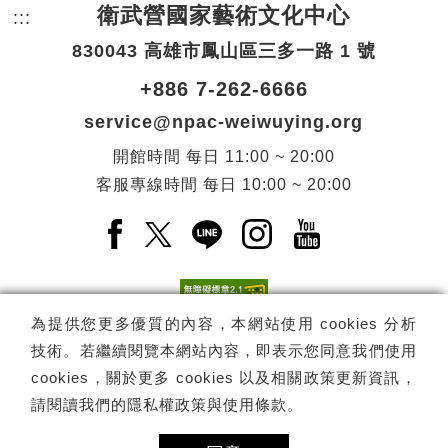
衛武營國家藝術文化中心
:::
頁尾網站資訊。
830043 高雄市鳳山區三多一路 1 號
+886 7-262-6666
service@npac-weiwuying.org
開館時間
每日
11:00 ~ 20:00
客服專線時間
每日
10:00 ~ 20:00
Facebook(另開新視窗)
X(另開新視窗)
LINE(另開新視窗)
Instagram(另開新視窗
YouTube(另開
為提供您更多優質的內容，本網站使用 cookies 分析
技術。若繼續閱覽本網站內容，即表示您同意我們使用
訂閱
電子報訂閱
cookies，關於更多 cookies 以及相關政策更新資訊，
請閱讀我們的
隱私權政策與使用條款
。
Copyright ©
國家表演藝術中心
-
衛武營國家藝術文化中心
All rights
reserved.