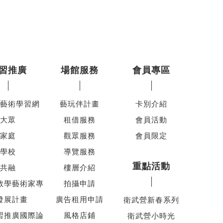
習推廣
場館服務
會員專區
藝術學習網
藝玩伴計畫
卡別介紹
大眾
租借服務
會員活動
家庭
觀眾服務
會員限定
學校
導覽服務
重點活動
共融
樓層介紹
教學藝術家專
拍攝申請
發展計畫
廣告租用申請
衛武營新春系列
習推廣國際論
風格店鋪
衛武營小時光