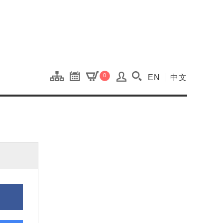
onal Kaohsiung Cent
0
EN
中文
搜尋(開啟搜尋視窗)