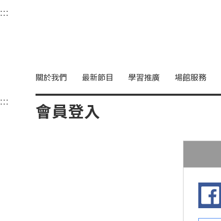
衛武營國家藝術文化中
:::
選單連結區塊，此區塊列有本網站主要連結。
中央內容區塊，為本頁主要內容區。
關於我們
最新節目
學習推廣
場館服務
:::
中央內容區塊，為本頁主要內容區。
會員登入