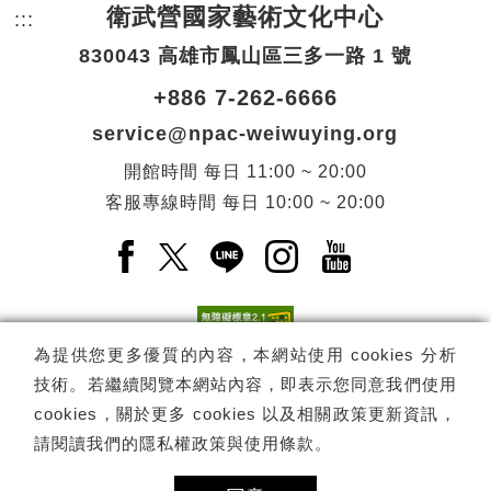
衛武營國家藝術文化中心
:::
頁尾網站資訊。
830043 高雄市鳳山區三多一路 1 號
+886 7-262-6666
service@npac-weiwuying.org
開館時間
每日
11:00 ~ 20:00
客服專線時間
每日
10:00 ~ 20:00
Facebook(另開新視窗)
X(另開新視窗)
LINE(另開新視窗)
Instagram(另開新視窗
YouTube(另開
為提供您更多優質的內容，本網站使用 cookies 分析
技術。若繼續閱覽本網站內容，即表示您同意我們使用
訂閱
電子報訂閱
cookies，關於更多 cookies 以及相關政策更新資訊，
請閱讀我們的
隱私權政策與使用條款
。
Copyright ©
國家表演藝術中心
-
衛武營國家藝術文化中心
All rights
reserved.