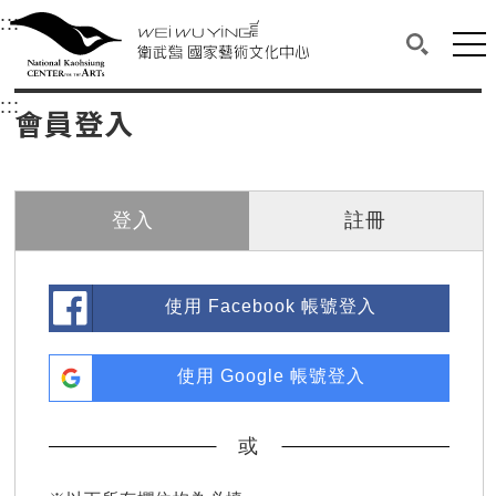
衛武營國家藝術文化中心
衛武營國家藝術文化中心 National Kaohsi
:::
選單連結區塊，此區塊列有本網站主要連結。
中央內容區塊，為本頁主要內容區。
網站
搜尋(開啟
:::
中央內容區塊，為本頁主要內容區。
會員登入
登入
註冊
使用 Facebook 帳號登入
使用 Google 帳號登入
或