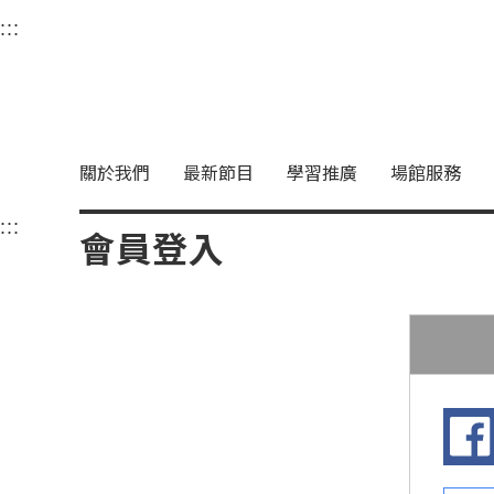
衛武營國家藝術文化中
:::
選單連結區塊，此區塊列有本網站主要連結。
中央內容區塊，為本頁主要內容區。
關於我們
最新節目
學習推廣
場館服務
:::
中央內容區塊，為本頁主要內容區。
會員登入