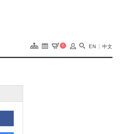
onal Kaohsiung Cent
0
EN
中文
搜尋(開啟搜尋視窗)