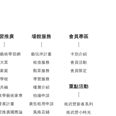
習推廣
場館服務
會員專區
藝術學習網
藝玩伴計畫
卡別介紹
大眾
租借服務
會員活動
家庭
觀眾服務
會員限定
學校
導覽服務
重點活動
共融
樓層介紹
教學藝術家專
拍攝申請
發展計畫
廣告租用申請
衛武營新春系列
習推廣國際論
風格店鋪
衛武營小時光