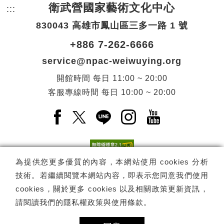
衛武營國家藝術文化中心
:::
頁尾網站資訊。
830043 高雄市鳳山區三多一路 1 號
+886 7-262-6666
service@npac-weiwuying.org
開館時間
每日
11:00 ~ 20:00
客服專線時間
每日
10:00 ~ 20:00
Facebook(另開新視窗)
X(另開新視窗)
LINE(另開新視窗)
Instagram(另開新視窗
YouTube(另開
為提供您更多優質的內容，本網站使用 cookies 分析
技術。若繼續閱覽本網站內容，即表示您同意我們使用
訂閱
電子報訂閱
cookies，關於更多 cookies 以及相關政策更新資訊，
請閱讀我們的
隱私權政策與使用條款
。
Copyright ©
國家表演藝術中心
-
衛武營國家藝術文化中心
All rights
reserved.