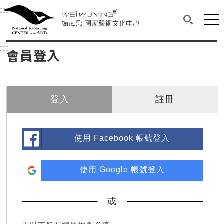
衛武營國家藝術文化中心
衛武營國家藝術文化中心 National Kaohsi
:::
選單連結區塊，此區塊列有本網站主要連結。
中央內容區塊，為本頁主要內容區。
網站
搜尋(開啟
:::
中央內容區塊，為本頁主要內容區。
會員登入
登入
註冊
使用 Facebook 帳號登入
使用 Google 帳號登入
或