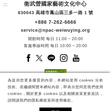
衛武營國家藝術文化中心
:::
頁尾網站資訊。
830043 高雄市鳳山區三多一路 1 號
+886 7-262-6666
service@npac-weiwuying.org
開館時間
每日
11:00 ~ 20:00
客服專線時間
每日
10:00 ~ 20:00
Facebook(另開新視窗)
X(另開新視窗)
LINE(另開新視窗)
Instagram(另開新視窗
YouTube(另開
為提供您更多優質的內容，本網站使用 cookies 分析
技術。若繼續閱覽本網站內容，即表示您同意我們使用
訂閱
電子報訂閱
cookies，關於更多 cookies 以及相關政策更新資訊，
請閱讀我們的
隱私權政策與使用條款
。
Copyright ©
國家表演藝術中心
-
衛武營國家藝術文化中心
All rights
reserved.