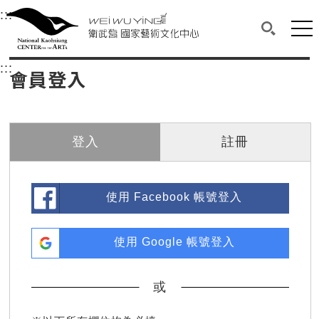
衛武營國家藝術文化中心
衛武營國家藝術文化中心 National Kaohsi
:::
選單連結區塊，此區塊列有本網站主要連結。
中央內容區塊，為本頁主要內容區。
網站
搜尋(開啟
:::
中央內容區塊，為本頁主要內容區。
會員登入
登入
註冊
使用 Facebook 帳號登入
使用 Google 帳號登入
或