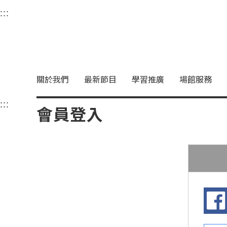
衛武營國家藝術文化中
:::
選單連結區塊，此區塊列有本網站主要連結。
中央內容區塊，為本頁主要內容區。
關於我們
最新節目
學習推廣
場館服務
:::
中央內容區塊，為本頁主要內容區。
會員登入