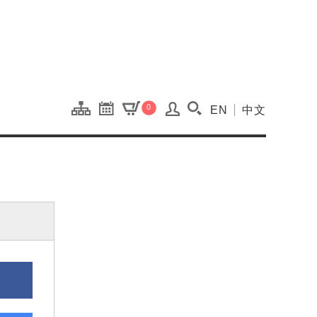
onal Kaohsiung Cent
0
EN
中文
搜尋(開啟搜尋視窗)