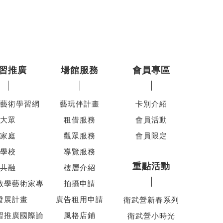
習推廣
場館服務
會員專區
藝術學習網
藝玩伴計畫
卡別介紹
大眾
租借服務
會員活動
家庭
觀眾服務
會員限定
學校
導覽服務
重點活動
共融
樓層介紹
教學藝術家專
拍攝申請
發展計畫
廣告租用申請
衛武營新春系列
習推廣國際論
風格店鋪
衛武營小時光