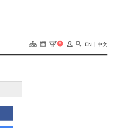
onal Kaohsiung Cent
0
EN
中文
搜尋(開啟搜尋視窗)