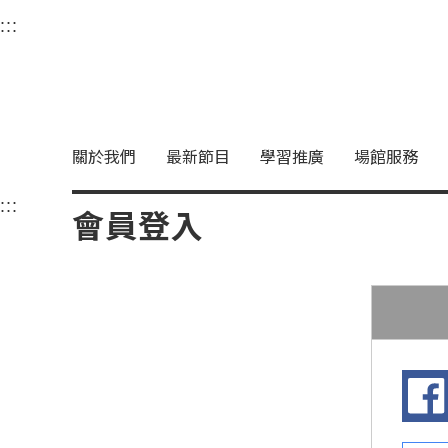
衛武營國家藝術文化中
:::
選單連結區塊，此區塊列有本網站主要連結。
中央內容區塊，為本頁主要內容區。
關於我們
最新節目
學習推廣
場館服務
:::
中央內容區塊，為本頁主要內容區。
會員登入