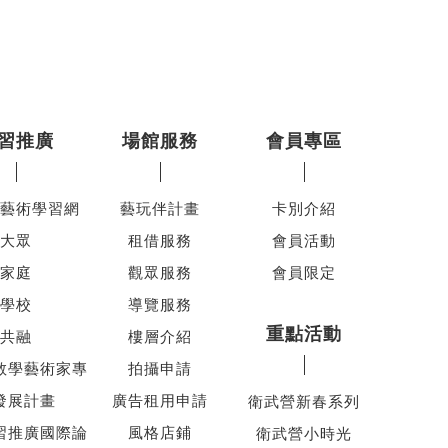
習推廣
場館服務
會員專區
藝術學習網
藝玩伴計畫
卡別介紹
大眾
租借服務
會員活動
家庭
觀眾服務
會員限定
學校
導覽服務
重點活動
共融
樓層介紹
教學藝術家專
拍攝申請
發展計畫
廣告租用申請
衛武營新春系列
習推廣國際論
風格店鋪
衛武營小時光