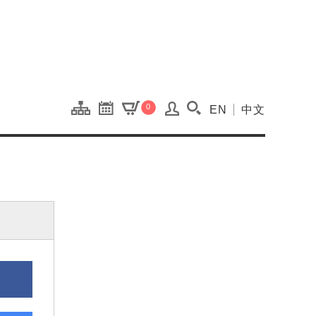
onal Kaohsiung Cent
0
EN
中文
搜尋(開啟搜尋視窗)