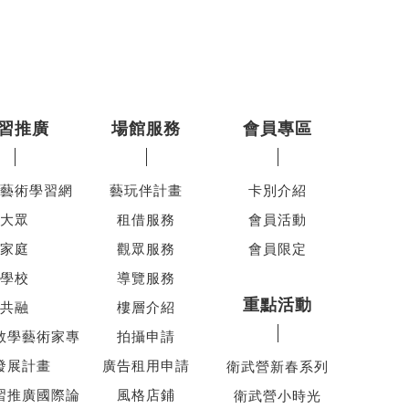
習推廣
場館服務
會員專區
藝術學習網
藝玩伴計畫
卡別介紹
大眾
租借服務
會員活動
家庭
觀眾服務
會員限定
學校
導覽服務
重點活動
共融
樓層介紹
教學藝術家專
拍攝申請
發展計畫
廣告租用申請
衛武營新春系列
習推廣國際論
風格店鋪
衛武營小時光