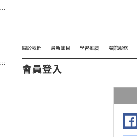
衛武營國家藝術文化中
:::
選單連結區塊，此區塊列有本網站主要連結。
中央內容區塊，為本頁主要內容區。
關於我們
最新節目
學習推廣
場館服務
:::
中央內容區塊，為本頁主要內容區。
會員登入