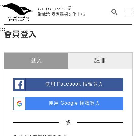
衛武營國家藝術文化中心
衛武營國家藝術文化中心 National Kaohsi
:::
選單連結區塊，此區塊列有本網站主要連結。
中央內容區塊，為本頁主要內容區。
網站
搜尋(開啟
:::
中央內容區塊，為本頁主要內容區。
會員登入
登入
註冊
使用 Facebook 帳號登入
使用 Google 帳號登入
或