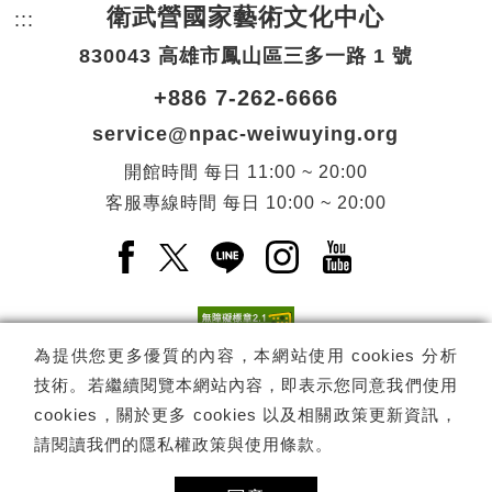
衛武營國家藝術文化中心
:::
頁尾網站資訊。
830043 高雄市鳳山區三多一路 1 號
+886 7-262-6666
service@npac-weiwuying.org
開館時間
每日
11:00 ~ 20:00
客服專線時間
每日
10:00 ~ 20:00
Facebook(另開新視窗)
X(另開新視窗)
LINE(另開新視窗)
Instagram(另開新視窗
YouTube(另開
為提供您更多優質的內容，本網站使用 cookies 分析
技術。若繼續閱覽本網站內容，即表示您同意我們使用
訂閱
電子報訂閱
cookies，關於更多 cookies 以及相關政策更新資訊，
請閱讀我們的
隱私權政策與使用條款
。
Copyright ©
國家表演藝術中心
-
衛武營國家藝術文化中心
All rights
reserved.