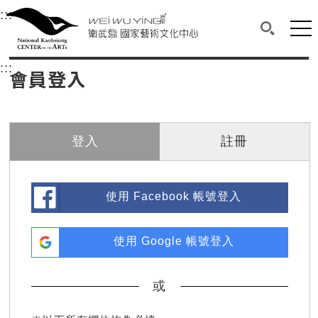
衛武營國家藝術文化中心
衛武營國家藝術文化中心 National Kaohsi
:::
選單連結區塊，此區塊列有本網站主要連結。
中央內容區塊，為本頁主要內容區。
網站
搜尋(開啟
:::
中央內容區塊，為本頁主要內容區。
會員登入
登入
註冊
使用 Facebook 帳號登入
使用 Google 帳號登入
或