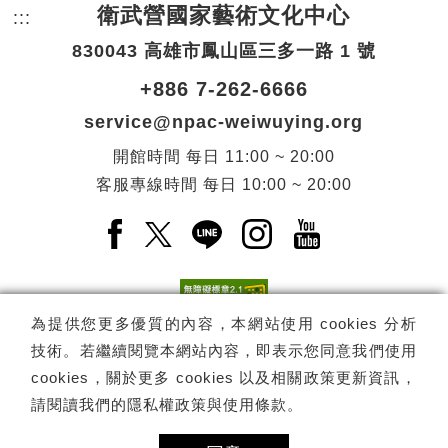
衛武營國家藝術文化中心
:::
頁尾網站資訊。
830043 高雄市鳳山區三多一路 1 號
+886 7-262-6666
service@npac-weiwuying.org
開館時間
每日
11:00 ~ 20:00
客服專線時間
每日
10:00 ~ 20:00
Facebook(另開新視窗)
X(另開新視窗)
LINE(另開新視窗)
Instagram(另開新視窗
YouTube(另開
為提供您更多優質的內容，本網站使用 cookies 分析
技術。若繼續閱覽本網站內容，即表示您同意我們使用
訂閱
電子報訂閱
cookies，關於更多 cookies 以及相關政策更新資訊，
請閱讀我們的
隱私權政策與使用條款
。
Copyright ©
國家表演藝術中心
-
衛武營國家藝術文化中心
All rights
reserved.