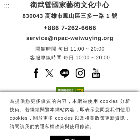
衛武營國家藝術文化中心
:::
頁尾網站資訊。
830043 高雄市鳳山區三多一路 1 號
+886 7-262-6666
service@npac-weiwuying.org
開館時間
每日
11:00 ~ 20:00
客服專線時間
每日
10:00 ~ 20:00
Facebook(另開新視窗)
X(另開新視窗)
LINE(另開新視窗)
Instagram(另開新視窗
YouTube(另開
為提供您更多優質的內容，本網站使用 cookies 分析
技術。若繼續閱覽本網站內容，即表示您同意我們使用
訂閱
電子報訂閱
cookies，關於更多 cookies 以及相關政策更新資訊，
請閱讀我們的
隱私權政策與使用條款
。
Copyright ©
國家表演藝術中心
-
衛武營國家藝術文化中心
All rights
reserved.