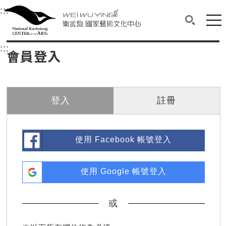
衛武營國家藝術文化中心
衛武營國家藝術文化中心 National Kaohsi
:::
選單連結區塊，此區塊列有本網站主要連結。
中央內容區塊，為本頁主要內容區。
網站
搜尋(開啟
:::
中央內容區塊，為本頁主要內容區。
會員登入
登入
註冊
使用 Facebook 帳號登入
使用 Google 帳號登入
或