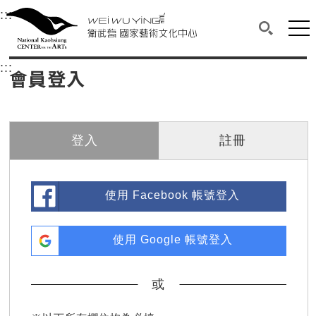
衛武營國家藝術文化中心
衛武營國家藝術文化中心 National Kaohsi
:::
選單連結區塊，此區塊列有本網站主要連結。
中央內容區塊，為本頁主要內容區。
網站
搜尋(開啟
:::
中央內容區塊，為本頁主要內容區。
會員登入
登入
註冊
使用 Facebook 帳號登入
使用 Google 帳號登入
或