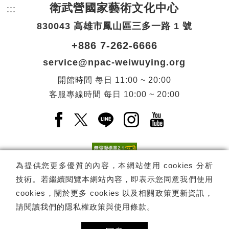
衛武營國家藝術文化中心
:::
頁尾網站資訊。
830043 高雄市鳳山區三多一路 1 號
+886 7-262-6666
service@npac-weiwuying.org
開館時間
每日
11:00 ~ 20:00
客服專線時間
每日
10:00 ~ 20:00
Facebook(另開新視窗)
X(另開新視窗)
LINE(另開新視窗)
Instagram(另開新視窗
YouTube(另開
為提供您更多優質的內容，本網站使用 cookies 分析
技術。若繼續閱覽本網站內容，即表示您同意我們使用
訂閱
電子報訂閱
cookies，關於更多 cookies 以及相關政策更新資訊，
請閱讀我們的
隱私權政策與使用條款
。
Copyright ©
國家表演藝術中心
-
衛武營國家藝術文化中心
All rights
reserved.