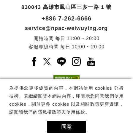
830043 高雄市鳳山區三多一路 1 號
+886 7-262-6666
service@npac-weiwuying.org
開館時間
每日
11:00 ~ 20:00
客服專線時間
每日
10:00 ~ 20:00
Facebook(另開新視窗)
X(另開新視窗)
LINE(另開新視窗)
Instagram(另開新視窗
YouTube(另開
為提供您更多優質的內容，本網站使用 cookies 分析
技術。若繼續閱覽本網站內容，即表示您同意我們使用
訂閱
電子報訂閱
cookies，關於更多 cookies 以及相關政策更新資訊，
請閱讀我們的
隱私權政策與使用條款
。
Copyright ©
國家表演藝術中心
-
衛武營國家藝術文化中心
All rights
reserved.
同意
隱私權政策
網站導覽