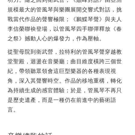
功力。隨之回到衛武營，《巔峰對話》由亞洲
規模最大的管風琴與樂團展開交響式對話，挑
戰當代作品的聲響極限；《鶼鰈琴聲》與夫人
李信榮聯袂登場，以管風琴四手聯彈釋放《春
之祭》撼動人心的爆發力，作為壓軸。
從聖母院到衛武營，拉特利的管風琴聲穿越教
堂聖殿，迴盪在音樂廳；曲目維度橫跨三個世
紀，帶領聽眾領會這巨型樂器的各種表現視
角，深入其聲響時空。作品的移地重構，轉化
為持續生成的感官體驗；於是，管風琴不再只
是歷史遺產，而是一種仍在前進中的藝術語
言。