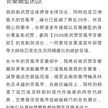
音樂總監的話
我與衛武營這座躋身全球頂尖、同時也是亞洲
最大的管風琴，緣分已延續了將近20年。何其
開心與榮幸，在暌違多年後能以音樂總監的身
分重返衛武營，參與【2026衛武營管風琴音樂
節】的策劃與演出，一同實現並重溫當年與聲
學大師徐亞英先生共同構建出的絕妙音場。
在今年的管風琴音樂節中，我將在衛武營音樂
廳與屏東演藝廳帶來三場風格迥異的音樂會，
誠摯邀請您親臨現場，感受這兩部臺灣極具特
色且卓越的管風琴。在曲目編排上，我特別精
選了從巴洛克時期到當代作曲家的跨世代經
典，完整展現管風琴從細膩精巧的音色層次，
到恢弘壯麗的聲響氣勢的豐富音樂表現力。