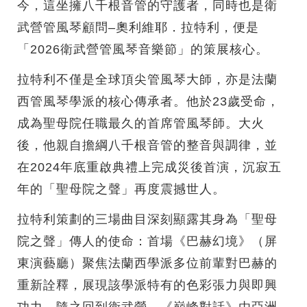
今，這坐擁八千根音管的守護者，同時也是衛
武營管風琴顧問–奧利維耶．拉特利，便是
「2026衛武營管風琴音樂節」的策展核心。
拉特利不僅是全球頂尖管風琴大師，亦是法蘭
西管風琴學派的核心傳承者。他於23歲受命，
成為聖母院任職最久的首席管風琴師。大火
後，他親自擔綱八千根音管的整音與調律，並
在2024年底重啟典禮上完成災後首演，沉寂五
年的「聖母院之聲」再度震撼世人。
拉特利策劃的三場曲目深刻顯露其身為「聖母
院之聲」傳人的使命：首場《巴赫幻境》（屏
東演藝廳）聚焦法蘭西學派多位前輩對巴赫的
重新詮釋，展現該學派特有的色彩張力與即興