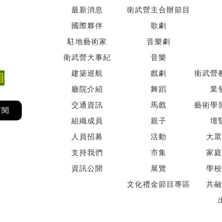
最新消息
衛武營主合辦節目
國際夥伴
歌劇
駐地藝術家
音樂劇
衛武營大事紀
音樂
建築巡航
戲劇
衛武營
廳院介紹
舞蹈
業
交通資訊
馬戲
藝術學
訂閱
組織成員
親子
壇
人員招募
活動
大眾
支持我們
市集
家庭
資訊公開
展覽
學校
文化禮金節目專區
共融