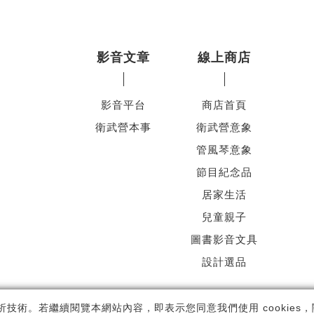
影音文章
線上商店
影音平台
商店首頁
衛武營本事
衛武營意象
管風琴意象
節目紀念品
居家生活
兒童親子
圖書影音文具
設計選品
ht ©
國家表演藝術中心
-
衛武營國家藝術文化中心
All rights reserved.
隱
析技術。若繼續閱覽本網站內容，即表示您同意我們使用 cookies，關於