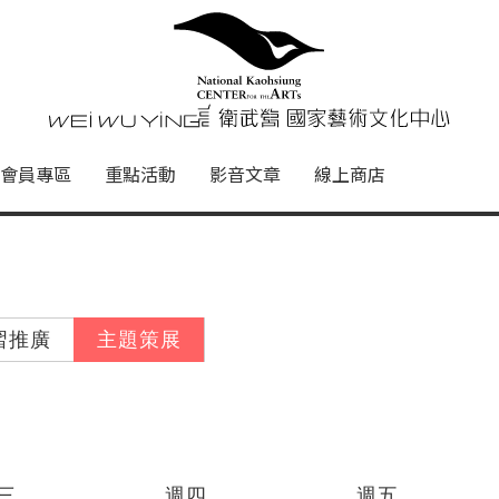
心
衛武營國家藝術文化中心 Nati
會員專區
重點活動
影音文章
線上商店
習推廣
主題策展
三
週四
週五