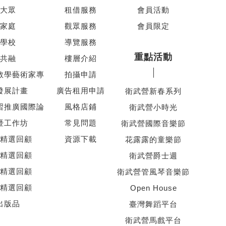
大眾
租借服務
會員活動
家庭
觀眾服務
會員限定
學校
導覽服務
重點活動
共融
樓層介紹
教學藝術家專
拍攝申請
發展計畫
廣告租用申請
衛武營新春系列
習推廣國際論
風格店鋪
衛武營小時光
暨工作坊
常見問題
衛武營國際音樂節
精選回顧
資源下載
花露露的童樂節
精選回顧
衛武營爵士週
精選回顧
衛武營管風琴音樂節
精選回顧
Open House
出版品
臺灣舞蹈平台
衛武營馬戲平台