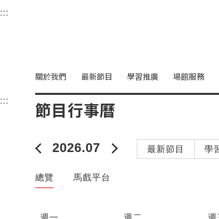
衛武營國家藝術文化中
:::
選單連結區塊，此區塊列有本網站主要連結。
中央內容區塊，為本頁主要內容區。
關於我們
最新節目
學習推廣
場館服務
:::
中央內容區塊，為本頁主要內容區。
節目行事曆
2026.07
2026年06月
2026年08月
最新節目
學
總覽
馬戲平台
分類
週一
週二
週