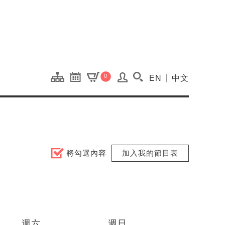
onal Kaohsiung Cent
0
EN
中文
搜尋(開啟搜尋視窗)
將勾選內容
加入我的節目表
週六
週日