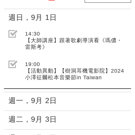
週日
，
9月
1日
選取節目(未勾選)
14:30
【大師講座】跟著歌劇導演看《瑪儂・
雷斯考》
選取節目(未勾選)
19:00
【活動異動】【樹洞耳機電影院】2024
小澤征爾松本音樂節in Taiwan
週一
，
9月
2日
週二
，
9月
3日