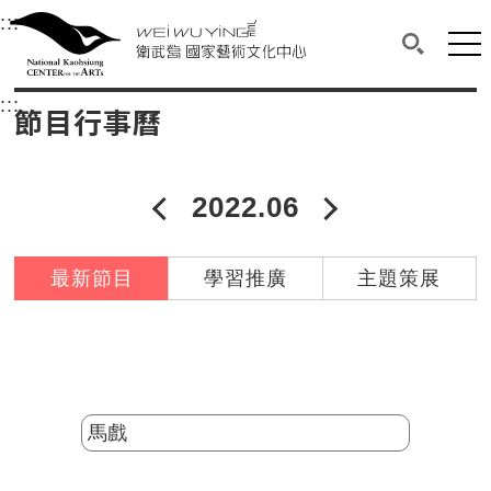
衛武營國家藝術文化中心
衛武營國家藝術文化中心 National Kaohsi
:::
選單連結區塊，此區塊列有本網站主要連結。
中央內容區塊，為本頁主要內容區。
網站
搜尋(開啟
:::
中央內容區塊，為本頁主要內容區。
節目行事曆
2022.06
2022年05月
2022年07
最新節目
學習推廣
主題策展
分類