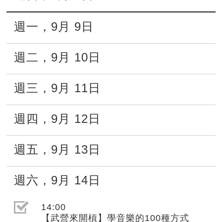
週一
，
9月
9日
週二
，
9月
10日
週三
，
9月
11日
週四
，
9月
12日
週五
，
9月
13日
週六
，
9月
14日
選取節目(未勾選)
14:00
【武營來開槓】學音樂的100種方式