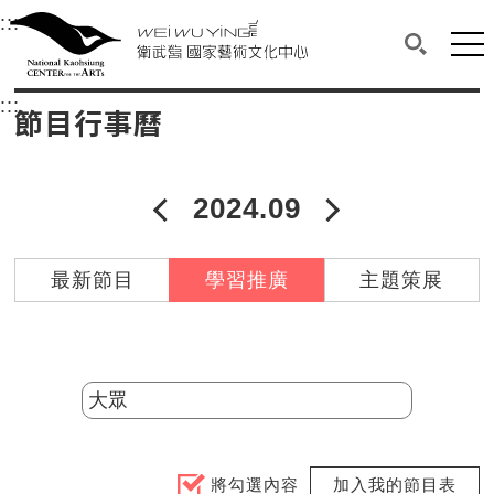
衛武營國家藝術文化中心
衛武營國家藝術文化中心 National Kaohsi
:::
選單連結區塊，此區塊列有本網站主要連結。
中央內容區塊，為本頁主要內容區。
網站
搜尋(開啟
:::
中央內容區塊，為本頁主要內容區。
節目行事曆
2024.09
2024年08月
2024年10
最新節目
學習推廣
主題策展
分類
將勾選內容
加入我的節目表