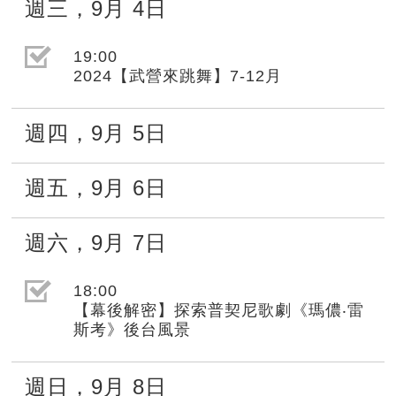
週三
，
9月
4日
選取節目(未勾選)
19:00
2024【武營來跳舞】7-12月
週四
，
9月
5日
週五
，
9月
6日
週六
，
9月
7日
選取節目(未勾選)
18:00
【幕後解密】探索普契尼歌劇《瑪儂‧雷
斯考》後台風景
週日
，
9月
8日