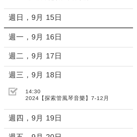
週日
，
9月
15日
週一
，
9月
16日
週二
，
9月
17日
週三
，
9月
18日
選取節目(未勾選)
14:30
2024【探索管風琴音樂】7-12月
週四
，
9月
19日
週五
，
9月
20日