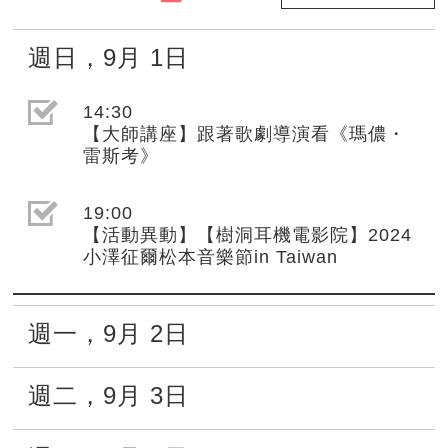
週日
，
9月
1日
選取節目(未勾選)
14:30
【大師講座】跟著歌劇導演看《瑪儂・
雷斯考》
選取節目(未勾選)
19:00
【活動異動】【樹洞耳機電影院】2024
小澤征爾松本音樂節in Taiwan
週一
，
9月
2日
週二
，
9月
3日