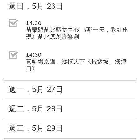
週日
，
5月
26日
選取節目(未勾選)
14:30
苗栗縣苗北藝文中心 《那一天，彩虹出
現》苗北原創音樂劇
選取節目(未勾選)
14:30
真劇場京選．縱橫天下《長坂坡．漢津
口》
週一
，
5月
27日
週二
，
5月
28日
週三
，
5月
29日