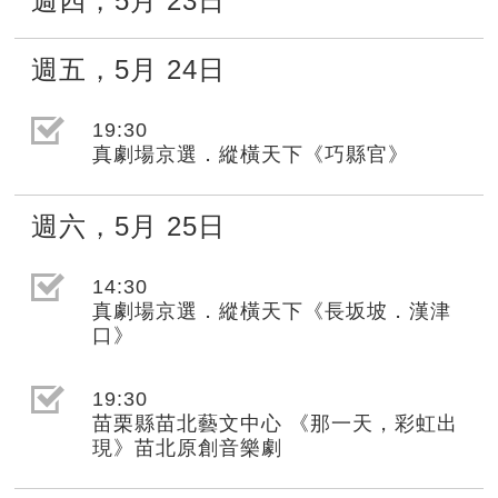
週四
，
5月
23日
週五
，
5月
24日
選取節目(未勾選)
19:30
真劇場京選．縱橫天下《巧縣官》
週六
，
5月
25日
選取節目(未勾選)
14:30
真劇場京選．縱橫天下《長坂坡．漢津
口》
選取節目(未勾選)
19:30
苗栗縣苗北藝文中心 《那一天，彩虹出
現》苗北原創音樂劇