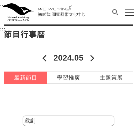
衛武營國家藝術文化中心
衛武營國家藝術文化中心 National Kaohsi
:::
選單連結區塊，此區塊列有本網站主要連結。
中央內容區塊，為本頁主要內容區。
網站
搜尋(開啟
:::
中央內容區塊，為本頁主要內容區。
節目行事曆
2024.05
2024年04月
2024年06
最新節目
學習推廣
主題策展
分類